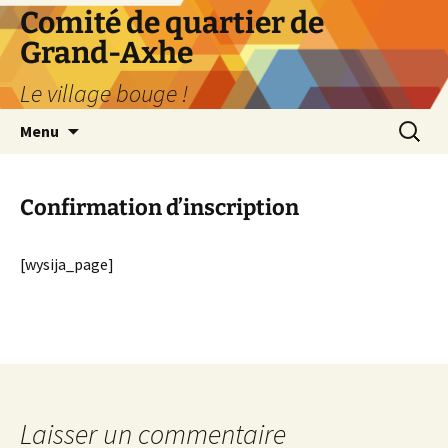
Aller
Comité de quartier de
au
Grand-Axhe
contenu
Le village bouge !
Recherc
Menu
Confirmation d’inscription
[wysija_page]
Laisser un commentaire