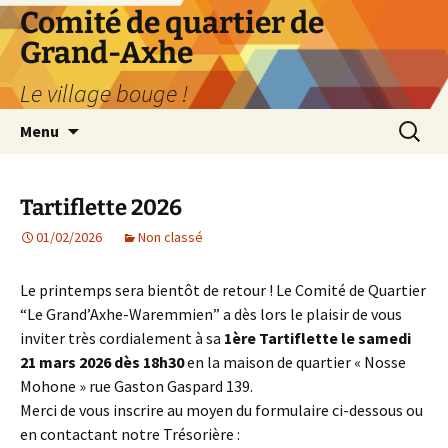
Aller
Comité de quartier de
au
Grand-Axhe
contenu
Le village bouge !
Recherc
Menu
Tartiflette 2026
01/02/2026
Non classé
Le printemps sera bientôt de retour ! Le Comité de Quartier
“Le Grand’Axhe-Waremmien” a dès lors le plaisir de vous
inviter très cordialement à sa
1ère Tartiflette le samedi
21 mars 2026 dès 18h30
en la maison de quartier « Nosse
Mohone » rue Gaston Gaspard 139.
Merci de vous inscrire au moyen du formulaire ci-dessous ou
en contactant notre Trésorière :